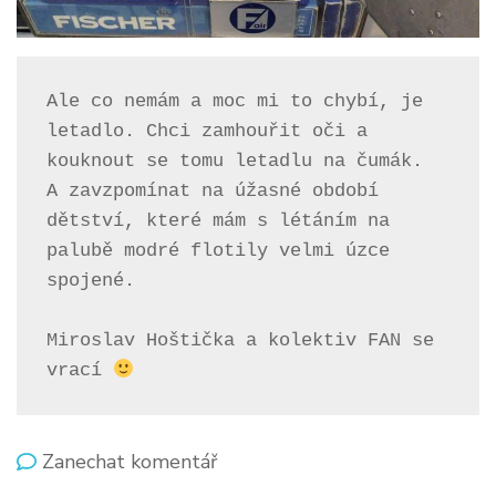
Ale co nemám a moc mi to chybí, je 
letadlo. Chci zamhouřit oči a 
kouknout se tomu letadlu na čumák.

A zavzpomínat na úžasné období 
dětství, které mám s létáním na 
palubě modré flotily velmi úzce 
spojené. 

Miroslav Hoštička a kolektiv FAN se 
vrací 
on
Zanechat komentář
O