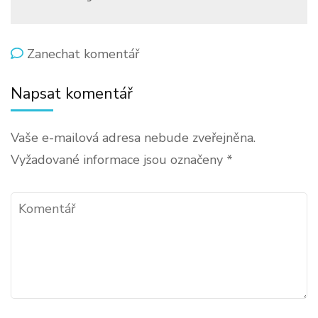
on
Zanechat komentář
Boeing
Napsat komentář
–
Česká
Vaše e-mailová adresa nebude zveřejněna.
republika
Vyžadované informace jsou označeny
*
Komentář