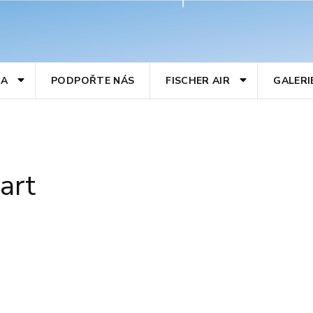
BA
PODPOŘTE NÁS
FISCHER AIR
GALERI
art